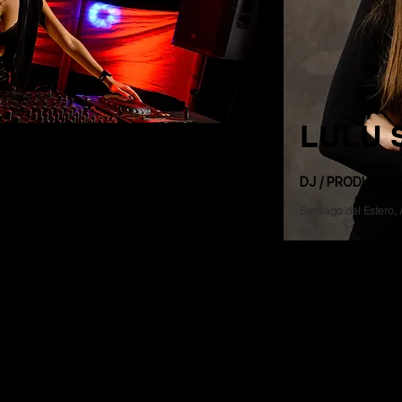
 del carmen.

l mundo de la producción musical y 
ra en el label Future Avenue.

ive house, su sonido se caracteriza por 
oove constante durante todo su set.
LULU 
DJ / PRODUCTO
Santiago del Estero, 