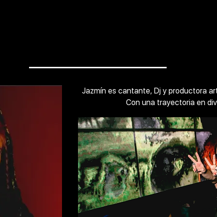
Jazmín es cantante, Dj y productora artí
Con una trayectoria en div
desde 2017 comienza a construir a DEC,
Sgo. del Estero, Bueno
Su formación como arquitecta, artist
la llevan a expresarse d
vinculando lo visual/espacial, l
En formato Live y Dj set, se d
Techno/IDM/experimental, 
grabaciones de campo, instrumen