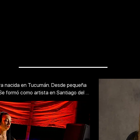
tora nacida en Tucumán. Desde pequeña 
 Se formó como artista en Santiago del 
menzó su interés por tomar cursos como 
partiendo cabina con grandes artistas 
Nacho Varela & Cruz Vittor, Federico 
Kuhnle, entre otros artistas nacionales. 
ntos destinos como Santiago del

o hondo, Tucumán, Córdoba y
