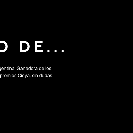
 DE...
gentina. Ganadora de los

premios Cieya, sin dudas

menina del progressive



ionar armonías profundas y

os con gran elegancia y

su público a un sublime viaje

so.

 distinguidos de la escena

 SUDBEAT, La Estación y el
