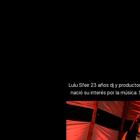
Lulu Sfeir 23 años dj y produc
nació su interés por la música.
Estero, a fines del año 2019 co
dj, debutó en el año 2020, com
como Miss Monique, Nim, Vite, 
Monachesi, Julian Nates, Julieta 
Llevando su música disti
Estero, Termas de rí