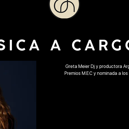
SICA A CARGO
Greta Meier Dj y productora Ar
Premios M.E.C y nominada a los 
Greta es la nueva promesa fe
melodic.
Su trabajo se caracteriza por fus
delicadas. Sus sets construid
sensibilidad musical transportan a 
sin descan
Se presentó en los escenarios más
electrónica como Forja, Festival