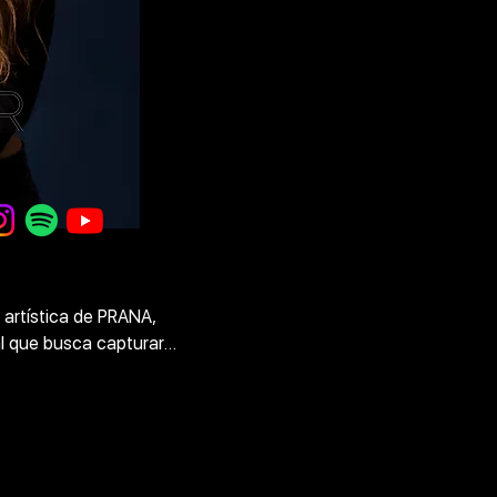
prestigioso festival COSQUÍN ROC
la noche en el Main Stage don
reconocimiento mundial como B
Persas, Divididos, Fito Pez, 
Compartió cabina con ARTBAT, 
Kamilo Sanclemente, Marcelo Vasa
Vuarambon, Nicolás Rada, Seb
Ferreyra, Antrim, Peces R
Sus últimas giras la han llevado a r
las provincias de Mendoza, Buenos
Formosa, San Luis, San Juan, La R
artística de PRANA,

Neuquén, Córdoba y
l que busca capturar

Y a su primer tour internacion
ornos afectados por el

presentándose en destinos de 
deo sets de alta

Carmen, Tulum e Is
dos en la naturaleza

les en todas las

tales.