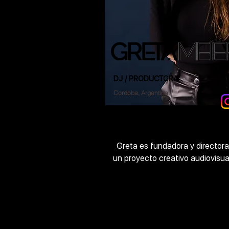
DJ / PRODUCTORA
Cordoba, Argentina.
Greta es fundadora y directora 
un proyecto creativo audiovisua
la esencia y la fragilidad de ent
cambio climático mediante vi
calidad auditiva y visual graba
y que se encuentran disponib
plataformas digi