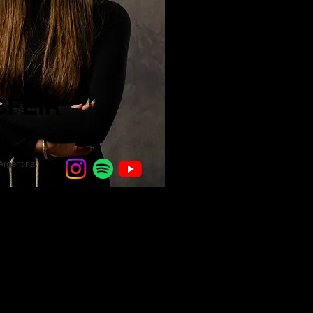
SFEIR
RA
Argentina.