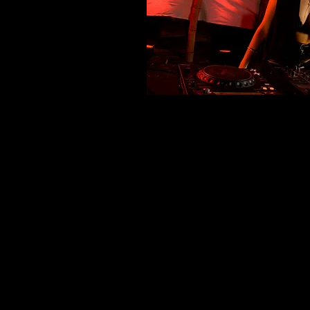
Playa
Hace un año incursionó en e
actualmente se encuent
Su música está ligada al progress
melodías profundas y un gr