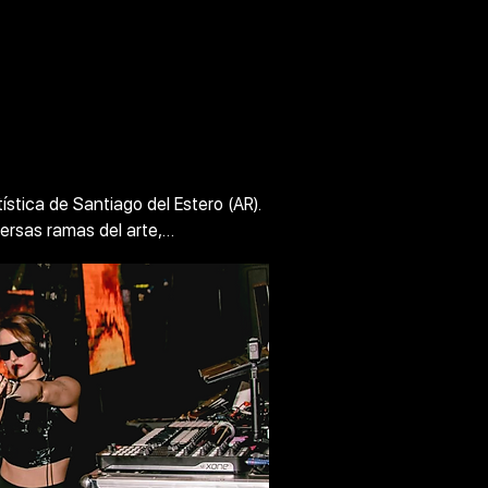
stica de Santiago del Estero (AR).

ersas ramas del arte,

 estudiando música electrónica en 
s Aires y España.

a plástica, música y bailarina,

e manera integral,

o sonoro y lo performático.

esenvuelve a través del 
incorporando su voz,

tos digitales o analógicos.